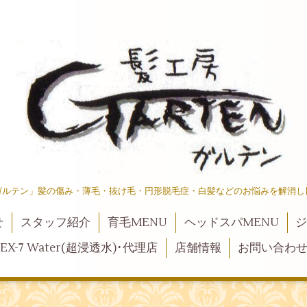
ガルテン」髪の傷み・薄毛・抜け毛・円形脱毛症・白髪などのお悩みを解消し
せ
スタッフ紹介
育毛MENU
ヘッドスパMENU
ジ
EX-7 Water(超浸透水)･代理店
店舗情報
お問い合わ