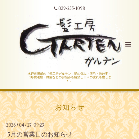
029-255-1098
水戸市堀町の「髪工房ガルテン」髪の傷み・薄毛・抜け毛・
円形脱毛症・白髪などのお悩みを解消し日々の疲れを癒しま
す。
お知らせ
2026
04
27 09:23
/
/
5月の営業日のお知らせ