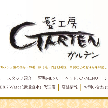
ガルテン」髪の傷み・薄毛・抜け毛・円形脱毛症・白髪などのお悩みを解消し
せ
スタッフ紹介
育毛MENU
ヘッドスパMENU
ジ
EX-7 Water(超浸透水)･代理店
店舗情報
お問い合わ