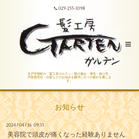
029-255-1098
水戸市堀町の「髪工房ガルテン」髪の傷み・薄毛・抜け毛・
円形脱毛症・白髪などのお悩みを解消し日々の疲れを癒しま
す。
お知らせ
2024
04
16 09:33
/
/
美容院で頭皮が痛くなった経験ありません