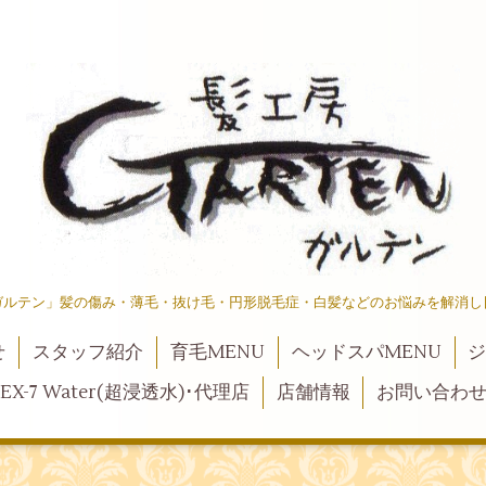
ガルテン」髪の傷み・薄毛・抜け毛・円形脱毛症・白髪などのお悩みを解消し
せ
スタッフ紹介
育毛MENU
ヘッドスパMENU
ジ
EX-7 Water(超浸透水)･代理店
店舗情報
お問い合わ