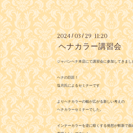
2024
03
29 11:20
/
/
ヘナカラー講習会
ジャパンヘナ本店にて講習会に参加してきまし
ヘナの巨匠！
塩月氏によるセミナーです
よりヘナカラーの幅が広がる新しい考えの
ヘナカラーセミナーでした。
インナーカラーを逆に暗くする発想が斬新で面