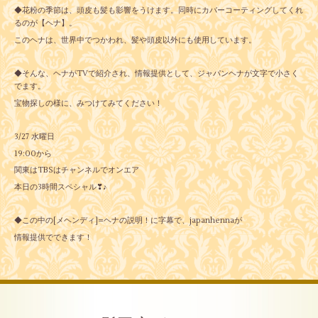
◆花粉の季節は、頭皮も髪も影響をうけます。同時にカバーコーティングしてくれ
るのが【ヘナ】。
このヘナは、世界中でつかわれ、髪や頭皮以外にも使用しています。
◆そんな、ヘナがTVで紹介され、情報提供として、ジャパンヘナが文字で小さく
でます。
宝物探しの様に、みつけてみてください！
3/27 水曜日
19:00から
関東はTBSはチャンネルでオンエア
本日の3時間スペシャル❣♪
◆この中の[メヘンディ]=ヘナの説明！に字幕で、japanhennaが
情報提供でできます！