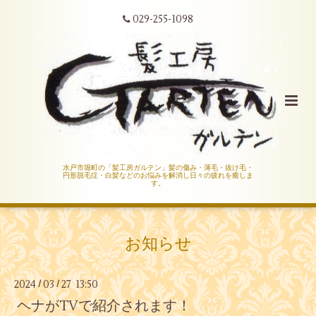
029-255-1098
水戸市堀町の「髪工房ガルテン」髪の傷み・薄毛・抜け毛・
円形脱毛症・白髪などのお悩みを解消し日々の疲れを癒しま
す。
お知らせ
2024
03
27 13:50
/
/
ヘナがTVで紹介されます！